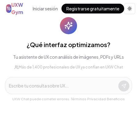
UXW
Iniciar sesión
Registrarse gratuitamente
Tog
Gym
¿Qué interfaz optimizamos?
Tu asistente de UX con análisis de imágenes, PDFs y URLs
Más de 1,400 profesionales de UX ya confían en UXW Chat
UXW Chat puede cometer errores.
·
Términos
·
Privacidad
·
Beneficios